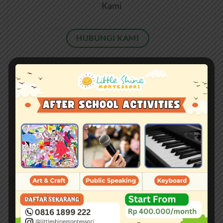
Kami
HUBUNGI KAMI
KUNJUNGI SITUS KAMI
LITTLE SHINE MONTESSORI
Puri Orchard Apartment, M-1 Floor
Jakarta Barat – 11740
INDONESIA
Whatsapp :
08161899222
Telp :
08161899222