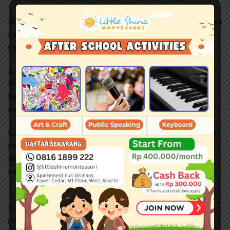
Terlebih jika perasaan sedih berkepanjangan muncul bersama
dengan hilangnya minat beraktivitas dan membuat kamu
menarik diri dari pergaulan.
2. Kecemasan yang sulit terkendali
Rasa cemas merupakan perasaan yang wajar namun jika
berlebihan dan sulit untuk kamu kendalikan bisa
mengganggu aktivitas sehari-hari.
Gangguan ini biasanya muncul dengan gejala badan gemetar,
jantung berdebar, sesak napas, kelelahan, otot menjadi
tegang, tubuh berkeringat, sulit tidur, sakit perut, pusing,
mulut terasa kering, kesemutan, hingga hilangnya kesadaran.
3. Suasana hati berubah secara ekstrem
Kondisi ini disebut dengan mood swing. Gejalanya berupa
perubahan suasana hati yang mendadak, bergantian antara