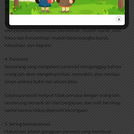
perasaan bahagia (positif) ke perasaan marah, tersinggung,
atau depresi (negatif) dalam waktu singkat.
Pada kasus yang parah, perubahan suasana hati bisa
menyebabkan kecemasan berlebihan, mudah marah, sulit
fokus dan konsentrasi, mudah berprasangka buruk,
halusinasi, dan depresi.
4. Paranoid
Seseorang yang mengalami paranoid menganggap bahwa
orang lain akan mengeksploitasi, menyakiti, atau menipu
tanpa adanya bukti dan alasan jelas.
Gejala paranoid meliput tidak percaya dengan orang lain,
cenderung menarik diri dari pergaulan, dan sulit bersikap
santai karena hidup dipenuhi kecurigaan.
5. Sering berhalusinasi
Halusinasi adalah gangguan persepsi yang membuat